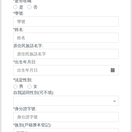
*
是否在職:
是
否
*
學號:
*
姓名:
原住民族語名字:
*
出生年月日:
*
法定性別:
男
女
自我認同性別(可不填):
*
身分證字號:
*
族別(戶籍謄本登記):