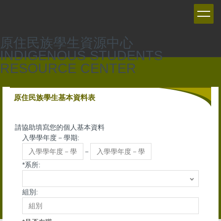
跳
到
主
要
原住民族學生資源中心
內
INDIGENOUS STUDENTS
容
RESOURCE CENTER
區
原住民族學生基本資料表
請協助填寫您的個人基本資料
入學學年度－學期:
－
*
系所:
組別: