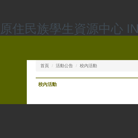
跳
到
主
要
原住民族學生資源中心 INDI
內
容
區
首頁
活動公告
校內活動
校內活動