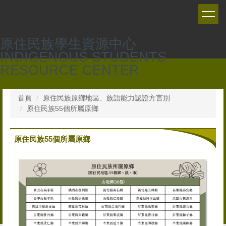
跳
到
主
要
原住民族學生資源中心
內
INDIGENOUS STUDENTS
容
RESOURCE CENTER
區
首頁
原住民族原鄉地區、族語能力認證方言別
原住民族55個所屬原鄉
原住民族55個所屬原鄉